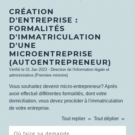
CRÉATION
D'ENTREPRISE :
FORMALITÉS
D'IMMATRICULATION
D'UNE
MICROENTREPRISE
(AUTOENTREPRENEUR)
Vérifié le 01 Jan 2023 - Direction de l'information légale et
administrative (Première ministre)
Vous souhaitez devenir micro-entrepreneur? Après
avoir effectué différentes formalités, dont votre
domiciliation, vous devez procéder à l'immatriculation
de votre entreprise.
keyboard_arrow_up
keyboard_arrow_down
Tout replier
Tout déplier
Où faire sa demande