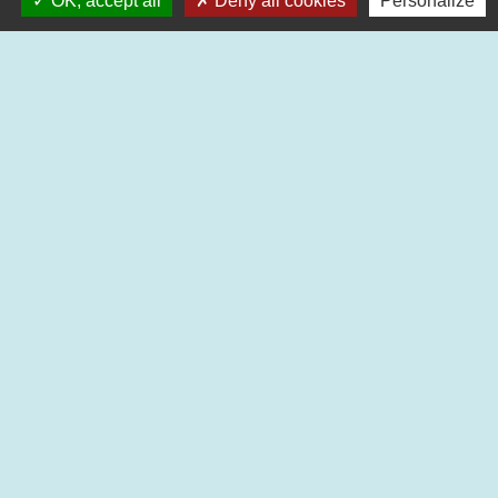
OK, accept all
Deny all cookies
Personalize
Liens
Station Illiwap CRAINTILLEUX
FACEBOOK
Aide aux logements 2024
Communauté d'agglomération
Office du tourisme
Mentions légales
-
Politique de confidentialité
-
Accessibilité
-
Plan du site
-
Gestion des cookies