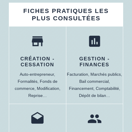
FICHES PRATIQUES LES
PLUS CONSULTÉES
store
assessment
CRÉATION -
GESTION -
CESSATION
FINANCES
Auto-entrepreneur,
Facturation,
Marchés publics,
Formalités,
Fonds de
Bail commercial,
commerce,
Modification,
Financement,
Comptabilité,
Reprise…
Dépôt de bilan…
drafts
people