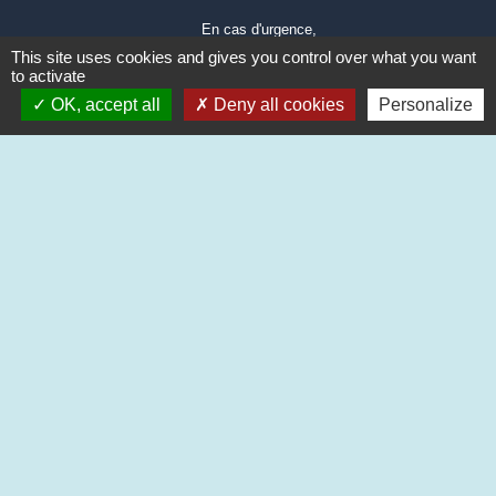
En cas d'urgence,
Composer le 04-77-54-63-16
This site uses cookies and gives you control over what you want
puis le 3 qui renvera sur le
to activate
numéro d'urgence
OK, accept all
Deny all cookies
Personalize
🌐
Illiwap
Liens
Station Illiwap CRAINTILLEUX
FACEBOOK
Aide aux logements 2024