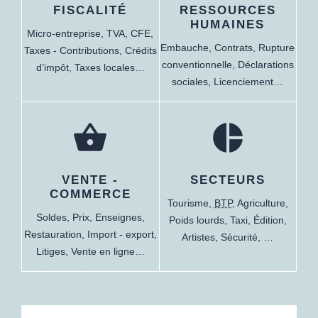
FISCALITÉ
RESSOURCES
HUMAINES
Micro-entreprise,
TVA,
CFE,
Embauche,
Contrats,
Rupture
Taxes - Contributions,
Crédits
conventionnelle,
Déclarations
d’impôt,
Taxes locales…
sociales,
Licenciement…
shopping_basket
pie_chart
VENTE -
SECTEURS
COMMERCE
Tourisme,
BTP
,
Agriculture,
Soldes,
Prix,
Enseignes,
Poids lourds,
Taxi,
Édition,
Restauration,
Import - export,
Artistes,
Sécurité, …
Litiges,
Vente en ligne…