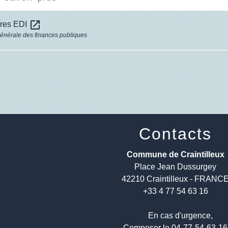
open_in_new
ires EDI
générale des finances publiques
Contacts
Commune de Craintilleux
Place Jean Dussurgey
42210 Craintilleux - FRANC
+33 4 77 54 63 16
En cas d'urgence,
Composer le 04-77-54-63-1