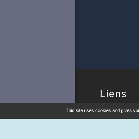
Liens
Station Illiwap
This site uses cookies and gives you
FACEBOOK
Aide aux logemen