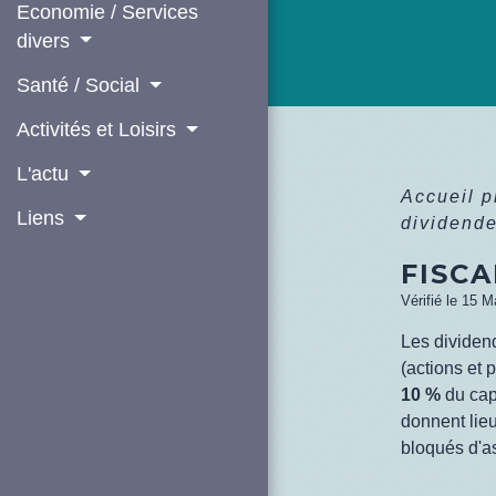
Economie / Services
divers
Santé / Social
Activités et Loisirs
L'actu
Accueil 
Liens
dividend
FISCA
Vérifié le 15 M
Les dividen
(actions et 
10 %
du cap
donnent lie
bloqués d'a