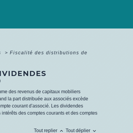
és
>
Fiscalité des distributions de
DIVIDENDES
)
me des revenus de capitaux mobiliers
uand la part distribuée aux associés excède
ompte courant d'associé. Les dividendes
 intérêts des comptes courants et des comptes
keyboard_arrow_up
keyboard_arrow_down
Tout replier
Tout déplier