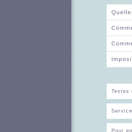
Quelle
Commen
Commen
Imposi
Textes 
Service
Pour en