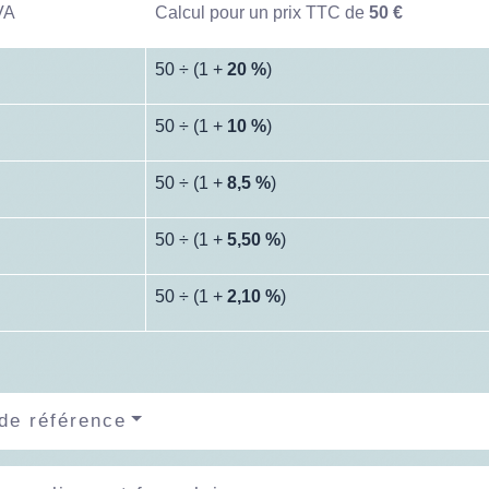
VA
Calcul pour un prix TTC de
50 €
50 ÷ (1 +
20 %
)
50 ÷ (1 +
10 %
)
50 ÷ (1 +
8,5 %
)
50 ÷ (1 +
5,50 %
)
50 ÷ (1 +
2,10 %
)
de référence