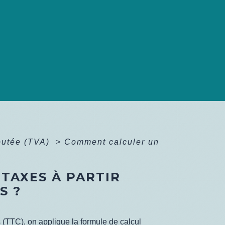
joutée (TVA)
>
Comment calculer un
TAXES À PARTIR
S ?
s (TTC), on applique la formule de calcul