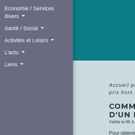
Economie / Services
divers
Santé / Social
Activités et Loisirs
L'actu
Liens
Accueil 
prix hors
COMM
D'UN 
Vérifié le 09 J
Pour obtenir