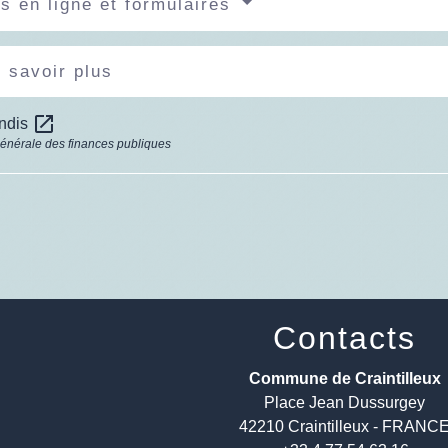
s en ligne et formulaires
 savoir plus
open_in_new
ondis
générale des finances publiques
Contacts
Commune de Craintilleux
Place Jean Dussurgey
42210 Craintilleux - FRANC