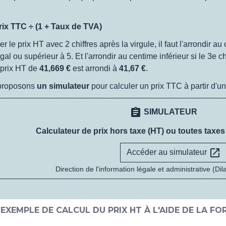
rix TTC ÷ (1 + Taux de TVA)
r le prix HT avec 2 chiffres après la virgule, il faut l'arrondir au
gal ou supérieur à 5. Et l'arrondir au centime inférieur si le 3
e
ch
 prix HT de
41,669 €
est arrondi à
41,67 €
.
proposons
un simulateur
pour calculer un prix TTC à partir d'un
assignment
SIMULATEUR
Calculateur de prix hors taxe (HT) ou toutes taxe
open_in_new
Accéder au simulateur
Direction de l'information légale et administrative (Dil
EXEMPLE DE CALCUL DU PRIX HT À L'AIDE DE LA F