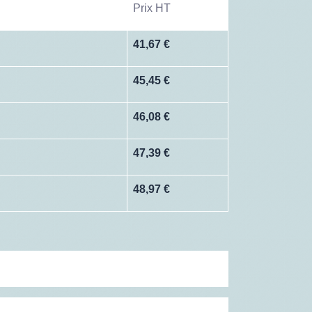
Prix HT
41,67 €
45,45 €
46,08 €
47,39 €
48,97 €