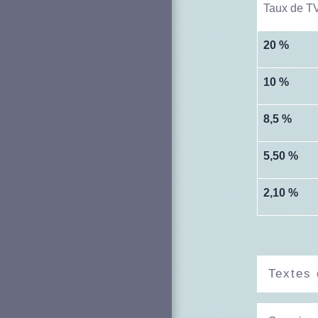
Taux de T
20 %
10 %
8,5 %
5,50 %
2,10 %
Textes 