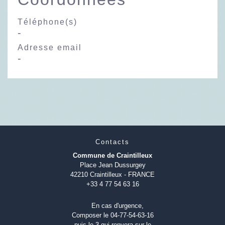
Téléphone(s)
-
Adresse email
-
Contacts
Commune de Craintilleux
Place Jean Dussurgey
42210 Craintilleux - FRANCE
+33 4 77 54 63 16
En cas d'urgence,
Composer le 04-77-54-63-16
puis le 3 qui renvera sur le