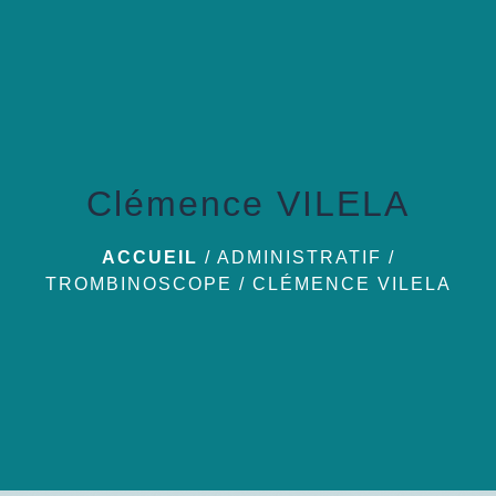
menu
Clémence VILELA
ACCUEIL
/
ADMINISTRATIF
/
TROMBINOSCOPE
/
CLÉMENCE VILELA