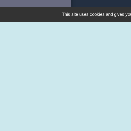
This site uses cookies and gives you
Liens
Station Illiwap
FACEBOOK
Aide aux logemen
Communauté d'ag
Office du tourism
M