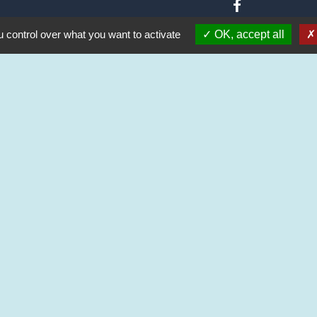
 control over what you want to activate
OK, accept all
 CRAINTILLEUX
ts 2024
glomération
e
entions légales
-
Politique de confidentialité
-
Accessibilité
-