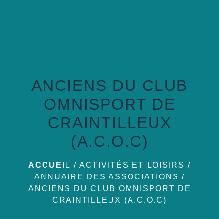
menu
ANCIENS DU CLUB
OMNISPORT DE
CRAINTILLEUX
(A.C.O.C)
ACCUEIL
/
ACTIVITÉS ET LOISIRS
/
ANNUAIRE DES ASSOCIATIONS
/
ANCIENS DU CLUB OMNISPORT DE
CRAINTILLEUX (A.C.O.C)