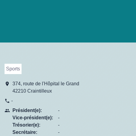
Sports
location_on
374, route de l'Hôpital le Grand
42210 Craintilleux
-
phone
Président(e):
-
people
Vice-président(e):
-
Trésorier(e):
-
Secrétaire:
-